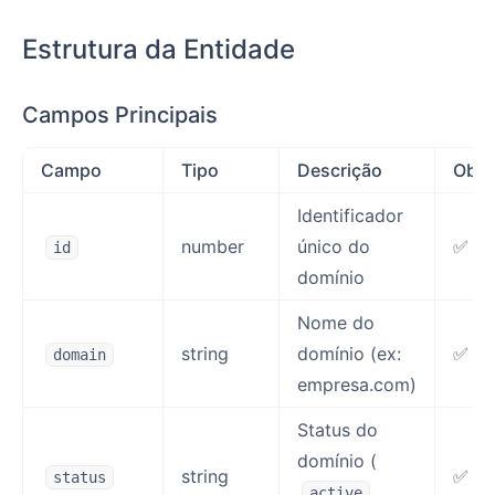
Estrutura da Entidade
Campos Principais
Campo
Tipo
Descrição
Obri
Identificador
number
único do
✅ (a
id
domínio
Nome do
string
domínio (ex:
✅
domain
empresa.com)
Status do
domínio (
string
✅ (a
status
,
active